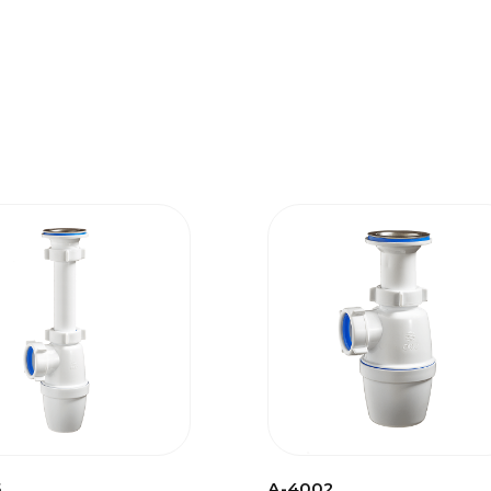
5
А-4002