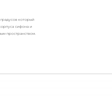
0 градусов который
корпуса сифона и
нным пространством.