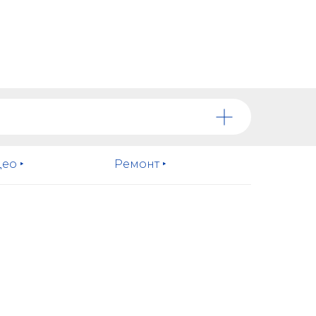
ео ‣
Ремонт ‣