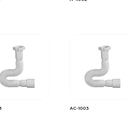
3
АС-1003