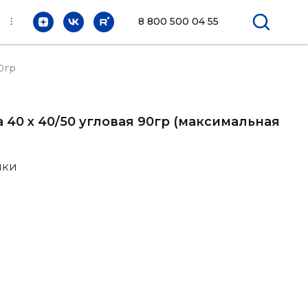
⫶
8 800 500 04 55
0гр
а 40 х 40/50 угловая 90гр (максимальная
ики