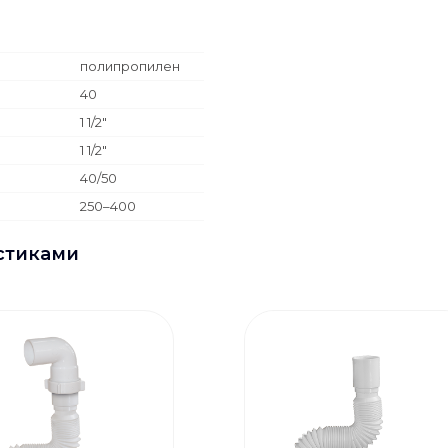
полипропилен
40
1 1/2"
1 1/2"
40/50
250–400
стиками