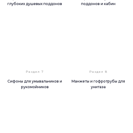
глубоких душевых поддонов
поддонов и кабин
Раздел 7
Раздел 8
Сифоны для умывальников и
Манжеты и гофротрубы для
рукомойников
унитаза