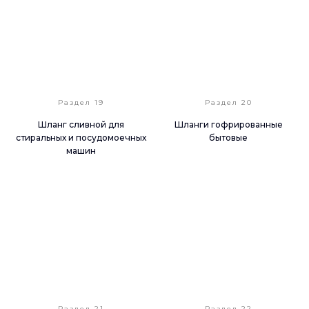
Раздел 19
Раздел 20
Шланг сливной для
Шланги гофрированные
стиральных и посудомоечных
бытовые
машин
Раздел 21
Раздел 22