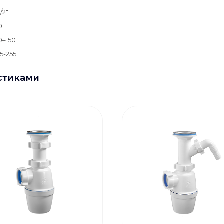
1/2"
0
0–150
65-255
стиками