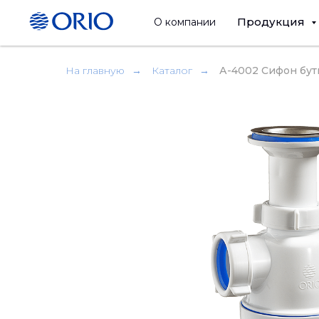
Продукция
О компании
На главную
→
Каталог
→
А-4002 Сифон буты