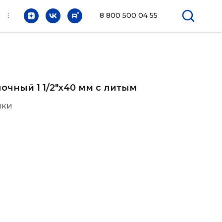
⫶
8 800 500 04 55
очный 1 1/2"х40 мм с литым
ики