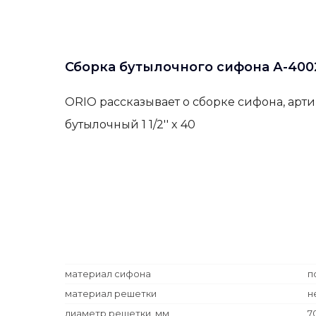
Сборка бутылочного сифона А-400
ORIO рассказывает о сборке сифона, арт
бутылочный 1 1/2'' x 40
материал сифона
п
материал решетки
н
диаметр решетки, мм
7