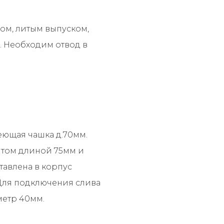
ом, литым выпуском,
 Необходим отвод в
еющая чашка д.70мм.
том длиной 75мм и
тавлена в корпус
 Для подключения слива
метр 40мм.