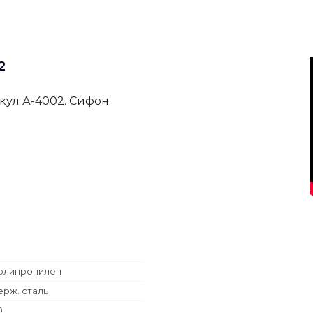
2
икул А-4002. Сифон
олипропилен
ерж. сталь
0