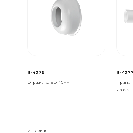
В-4276
В-427
Отражатель D-40мм
Прямая 
200мм
материал