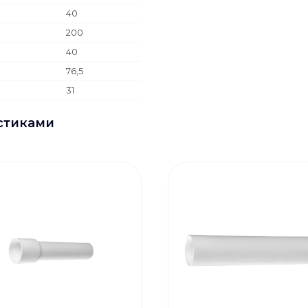
40
200
40
76,5
31
стиками