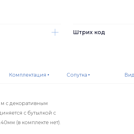
Штрих код
Комплектация ‣
Сопутка ‣
Вид
мм с декоративным
иняется с бутылкой с
0мм (в комплекте нет).