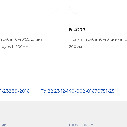
9
В-4277
труба 40-40/50, длина
Прямая труба 40-40, длина тр
трубы L-200мм
200мм
Т-23289-2016
ТУ 22.23.12-140-002-81670751-25
нии
Покупателям