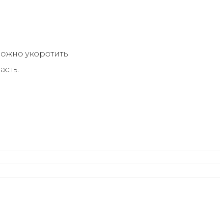
можно укоротить
асть.