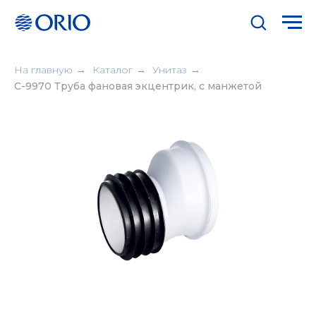
На главную
→
Каталог
→
Унитаз
→
С-9970 Труба фановая экцентрик, с манжетой