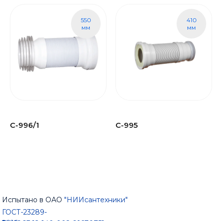
550
410
мм
мм
С-996/1
С-995
Испытано в ОАО
"НИИсантехники"
ГОСТ-23289-