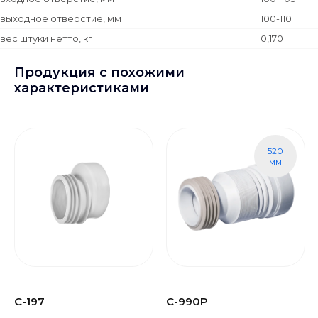
выходное отверстие, мм
100-110
вес штуки нетто, кг
0,170
Продукция с похожими
характеристиками
520
мм
С-197
С-990Р