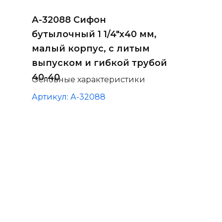
А-32088 Сифон
бутылочный 1 1/4"х40 мм,
малый корпус, с литым
выпуском и гибкой трубой
40-40
Основные характеристики
Артикул: А-32088