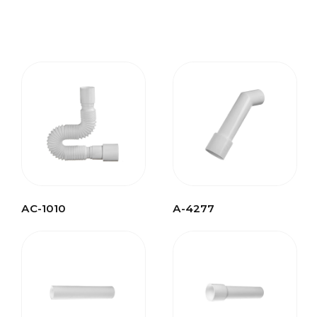
Винт 6х75+гайка М6
1
Прокладка коническая д.25мм
2
Гайка д.25мм
2
Гофрошланг д.25мм (55см.) бел.
1
Перелив ванной
1
Винт 6х55+гайка М6
1
Пробка для ванной
1
Гибкая труба 40-40/50
1
АС-1010
А-4277