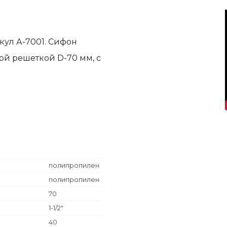
кул А-7001. Сифон
овой решеткой D-70 мм, с
полипропилен
полипропилен
70
1-1/2"
40