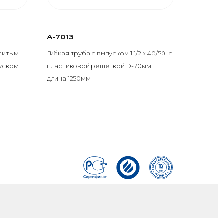
А-7013
 литым
Гибкая труба с выпуском 1 1/2 х 40/50, с
пуском
пластиковой решеткой D-70мм,
0
длина 1250мм