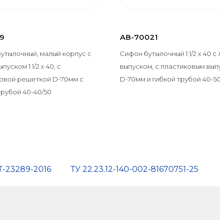
9
АВ-70021
утылочный, малый корпус с
Сифон бутылочный 1 1/2 х 40 с
пуском 1 1/2 х 40, с
выпуском, с пластиковым вы
овой решеткой D-70мм с
D-70мм и гибкой трубой 40-5
трубой 40-40/50
Т-23289-2016
ТУ 22.23.12-140-002-81670751-25