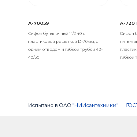
А-70059
А-7201
Сифон бутылочный 1 1/2 40 с
Сифон б
пластиковой решеткой D-70мм, с
литым вы
одним отводом и гибкой трубой 40-
пластик
40/50
гибкой 
Испытано в ОАО
"НИИсантехники"
ГОС