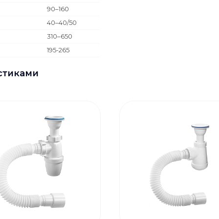
90–160
40–40/50
310–650
195-265
стиками