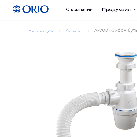
Продукция
О компании
На главную
→
Каталог
→
А-7001 Сифон бут