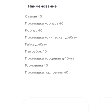
Наименование
Стакан 40
Прокладка корпуса 40
Корпус 40
Прокладка коническая д.40мм
Гайка д.40мм
Патрубок 40
Прокладка торцевая д.40мм
Горловина 40
Прокладка горловины 40
Прокладка решетки
Решетка пластиковая
Винт М6х75+гайка М6
Гофротрубка 40-40/50