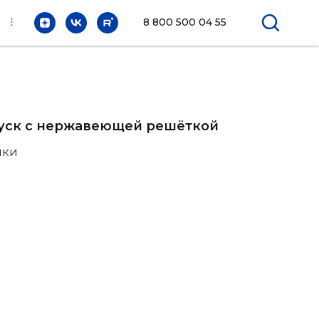
⫶
8 800 500 04 55
пуск с нержавеющей решёткой
ики