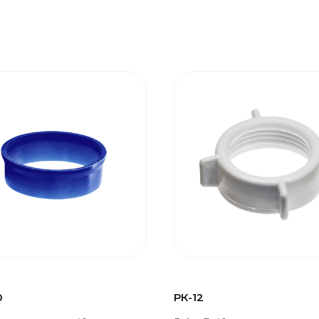
0
РК-12