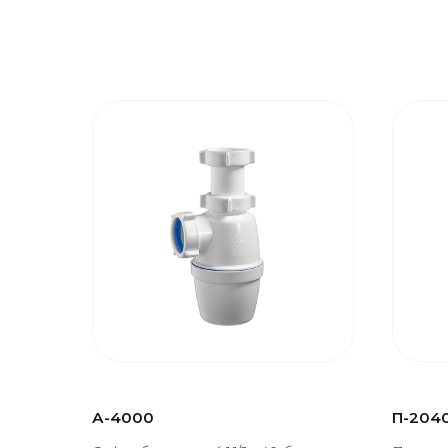
А-4000
П-204