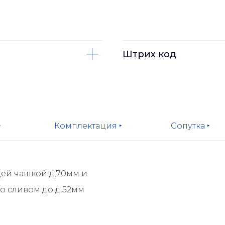
Штрих код
‣
Комплектация ‣
Сопутка ‣
ей чашкой д.70мм и
о сливом до д.52мм