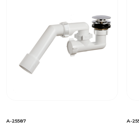
А-25587
А-25