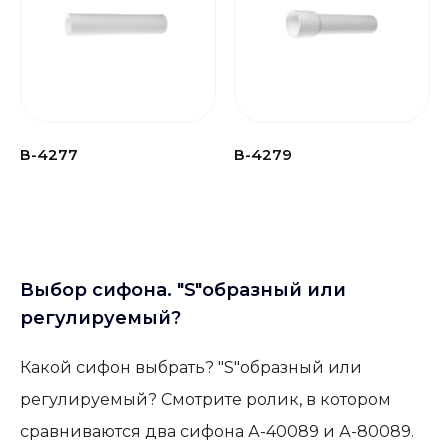
В-4277
В-4279
Выбор сифона. "S"образный или
регулируемый?
Какой сифон выбрать? "S"образный или
регулируемый? Смотрите ролик, в котором
сравниваются два сифона А-40089 и А-80089.