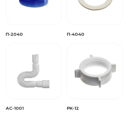
П-2040
П-4040
АС-1001
РК-12