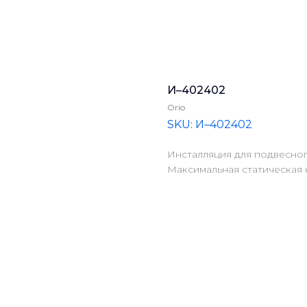
И–402402
Orio
SKU:
И–402402
Инсталляция для подвесног
Максимальная статическая 