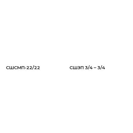
СШСМП-22/22
СШЗП 3/4 – 3/4
Испытано в ОАО
"НИИсантехники"
ГОСТ-23289-
2016
ТУ 22.23.12-140-002-81670751-