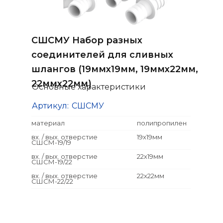
СШСМУ Набор разных
соединителей для сливных
шлангов (19ммх19мм, 19ммх22мм,
22ммх22мм)
Основные характеристики
Артикул:
СШСМУ
материал
полипропилен
вх. / вых. отверстие
19х19мм
СШСМ-19/19
вх. / вых. отверстие
22х19мм
СШСМ-19/22
вх. / вых. отверстие
22х22мм
СШСМ-22/22