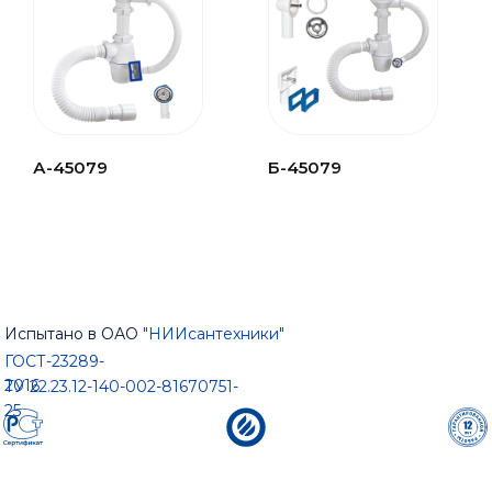
А-45079
Б-45079
Испытано в ОАО
"НИИсантехники"
ГОСТ-23289-
2016
ТУ 22.23.12-140-002-81670751-
25